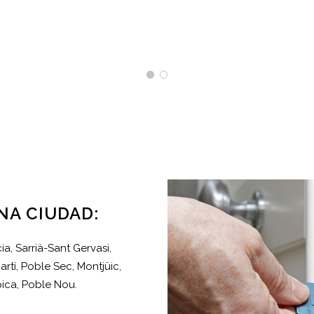
NA CIUDAD:
a, Sarrià-Sant Gervasi,
artí, Poble Sec, Montjüic,
pica, Poble Nou.