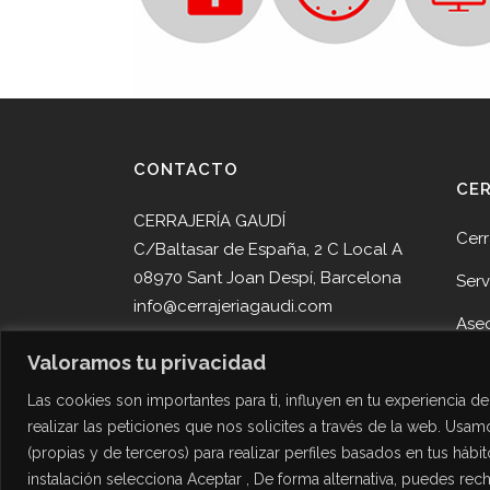
CONTACTO
CE
CERRAJERÍA GAUDÍ
Cerr
C/Baltasar de España, 2 C Local A
08970 Sant Joan Despí, Barcelona
Serv
info@cerrajeriagaudi.com
Ase
Tel. 93 013 05 58
Valoramos tu privacidad
Pro
Tel. 645 51 30 90
Las cookies son importantes para ti, influyen en tu experiencia 
Noti
realizar las peticiones que nos solicites a través de la web. Usamo
Cont
(propias y de terceros) para realizar perfiles basados en tus hábi
Des
instalación selecciona Aceptar , De forma alternativa, puedes re