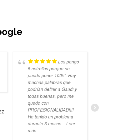
oogle
Les pongo
5 estrellas porque no
agradecida c
puedo poner 100!!!. Hay
trabajo. Pepe
muchas palabras que
trabajo exquis
podrían definir a Gaudi y
informando de
todas buenas, pero me
los contras de
quedo con
opciones que
PROFESIONALIDAD!!!!
barajaban. Añ
EZ
He tenido un problema
Puntual.
durante 6 meses
... Leer
más
PILAR