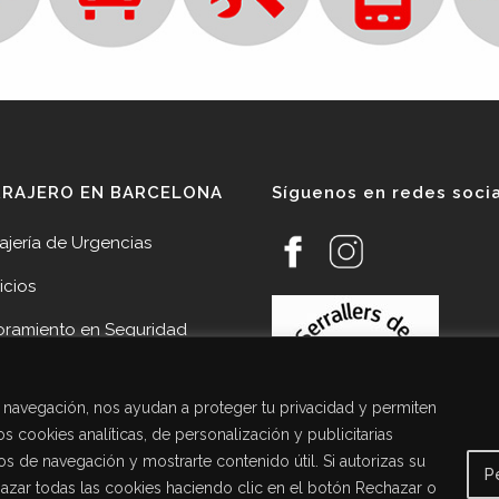
RRAJERO EN BARCELONA
Síguenos en redes soci
ajería de Urgencias
icios
oramiento en Seguridad
veedores
de navegación, nos ayudan a proteger tu privacidad y permiten
cias
s cookies analíticas, de personalización y publicitarias
acto Cerrajería Sant Joan
tos de navegación y mostrarte contenido útil. Si autorizas su
P
pí
chazar todas las cookies haciendo clic en el botón Rechazar o