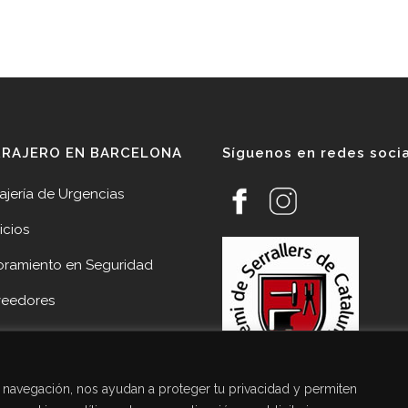
RRAJERO EN BARCELONA
Síguenos en redes soci
ajería de Urgencias
icios
oramiento en Seguridad
veedores
cias
acto Cerrajería Sant Joan
de navegación, nos ayudan a proteger tu privacidad y permiten
pí