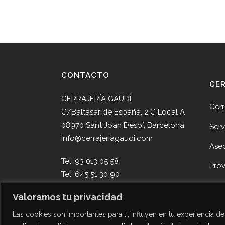
CONTACTO
CE
CERRAJERÍA GAUDÍ
Cerr
C/Baltasar de España, 2 C Local A
08970 Sant Joan Despí, Barcelona
Serv
info@cerrajeriagaudi.com
Ase
Tel. 93 013 05 58
Pro
Tel. 645 51 30 90
Noti
Valoramos tu privacidad
Cont
Las cookies son importantes para ti, influyen en tu experiencia 
Des