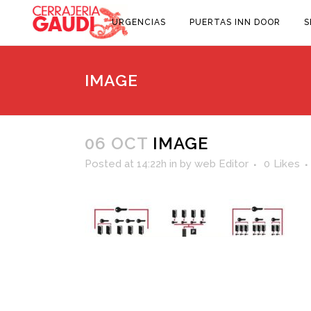
URGENCIAS
PUERTAS INN DOOR
S
IMAGE
06 OCT
IMAGE
Posted at 14:22h
in
by
web Editor
0
Likes