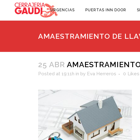
URGENCIAS
PUERTAS INN DOOR
S
AMAESTRAMIENTO DE LLA
25 ABR
AMAESTRAMIENTO
Posted at 19:11h
in
by
Eva Herreros
0
Likes