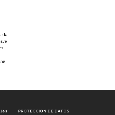
e de
lave
es
una
ales
PROTECCIÓN DE DATOS