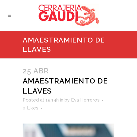
AMAESTRAMIENTO DE
LLAVES
25 ABR
AMAESTRAMIENTO DE
LLAVES
Posted at 19:14h
in
by
Eva Herreros
0
Likes