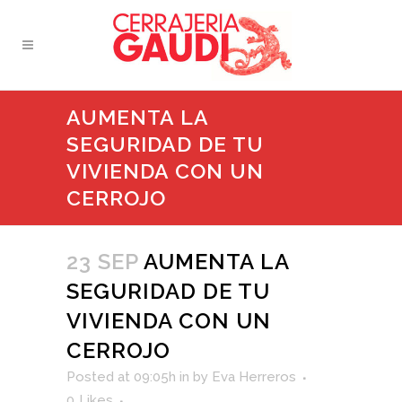
AUMENTA LA
SEGURIDAD DE TU
VIVIENDA CON UN
CERROJO
23 SEP
AUMENTA LA
SEGURIDAD DE TU
VIVIENDA CON UN
CERROJO
Posted at 09:05h
in
by
Eva Herreros
0
Likes