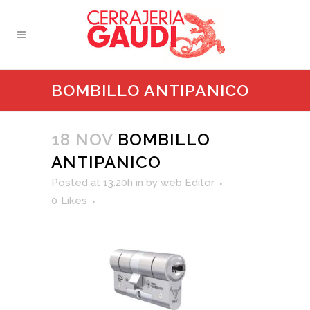
BOMBILLO ANTIPANICO
18 NOV
BOMBILLO
ANTIPANICO
Posted at 13:20h
in
by
web Editor
0
Likes