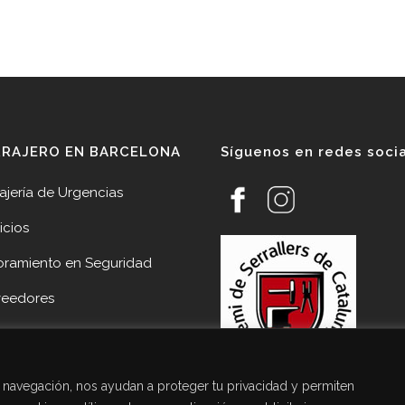
RRAJERO EN BARCELONA
Síguenos en redes soci
ajería de Urgencias
icios
oramiento en Seguridad
veedores
cias
acto Cerrajería Sant Joan
de navegación, nos ayudan a proteger tu privacidad y permiten
pí