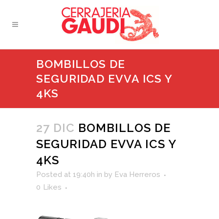
BOMBILLOS DE
SEGURIDAD EVVA ICS Y
4KS
27 DIC
BOMBILLOS DE
SEGURIDAD EVVA ICS Y
4KS
Posted at 19:40h
in
by
Eva Herreros
0
Likes