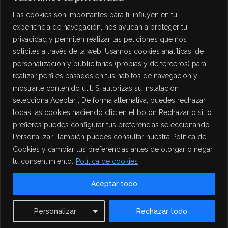
Las cookies son importantes para ti, influyen en tu
experiencia de navegación, nos ayudan a proteger tu
privacidad y permiten realizar las peticiones que nos
solicites a través de la web. Usamos cookies analíticas, de
personalización y publicitarias (propias y de terceros) para
PROTECCIÓN DE DATOS
realizar perfiles basados en tus hábitos de navegación y
mostrarte contenido útil. Si autorizas su instalación
Política de Privacidad
selecciona Aceptar , De forma alternativa, puedes rechazar
Política de Cookies
todas las cookies haciendo clic en el botón Rechazar o si lo
Aviso Legal
prefieres puedes configurar tus preferencias seleccionando
Personalizar. También puedes consultar nuestra Política de
Cookies y cambiar tus preferencias antes de otorgar o negar
tu consentimiento.
Política de cookies
Aceptar todo
Contact us
Personalizar
Rechazar todo