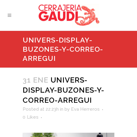
UNIVERS-DISPLAY-
BUZONES-Y-CORREO-
ARREGUI
31 ENE
UNIVERS-
DISPLAY-BUZONES-Y-
CORREO-ARREGUI
Posted at 22:23h
in
by
Eva Herreros
0
Likes