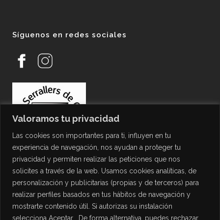
Síguenos en redes sociales
Valoramos tu privacidad
Las cookies son importantes para ti, influyen en tu
experiencia de navegación, nos ayudan a proteger tu
privacidad y permiten realizar las peticiones que nos
solicites a través de la web. Usamos cookies analíticas, de
personalización y publicitarias (propias y de terceros) para
PROTECCIÓN DE DATOS
realizar perfiles basados en tus hábitos de navegación y
mostrarte contenido útil. Si autorizas su instalación
Política de Privacidad
selecciona Aceptar , De forma alternativa, puedes rechazar
Política de Cookies