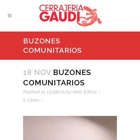
BUZONES
COMUNITARIOS
18 NOV
BUZONES
COMUNITARIOS
Posted at 13:29h
in
by
web Editor
0
Likes