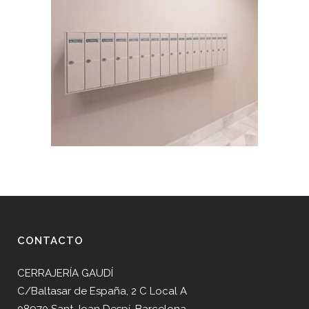
CONTACTO
CERRAJERÍA GAUDÍ
C/Baltasar de España, 2 C Local A