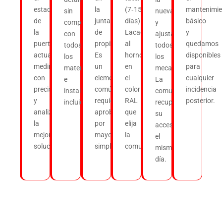
estado
la
(7‑15
mantenimie
sin
nueva
de
junta
días).
básico
compromiso,
y
la
de
Lacado
y
con
ajustamos
puerta
propietarios.
al
quedamos
todos
todos
actual,
Es
horno
disponibles
los
los
medimos
un
en
para
materiales
mecanismos.
con
elemento
el
cualquier
e
La
precisión
común:
color
incidencia
instalación
comunidad
y
requiere
RAL
posterior.
incluidos.
recupera
analizamos
aprobación
que
su
la
por
elija
acceso
mejor
mayoría
la
el
solución.
simple.
comunidad.
mismo
día.