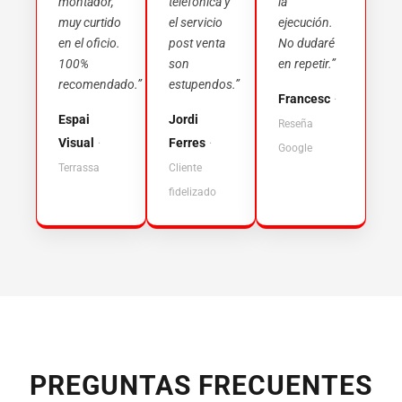
montador,
telefónica y
la
muy curtido
el servicio
ejecución.
en el oficio.
post venta
No dudaré
100%
son
en repetir.”
recomendado.”
estupendos.”
Francesc
·
Espai
Jordi
Reseña
Visual
Ferres
·
·
Google
Terrassa
Cliente
fidelizado
PREGUNTAS FRECUENTES