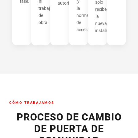
fase.
ni
y
solo
autorizada.
trabajos
la
recibe
de
normativa
la
obra.
de
nueva
accesibilidad.
instalada.
CÓMO TRABAJAMOS
PROCESO DE CAMBIO
DE PUERTA DE