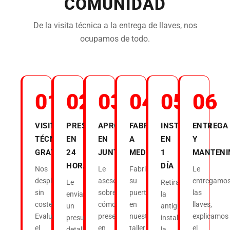
COMUNIDAD
De la visita técnica a la entrega de llaves, nos
ocupamos de todo.
01
02
03
04
05
06
VISITA
PRESUPUESTO
APROBACIÓN
FABRICACIÓN
INSTALACIÓN
ENTREGA
TÉCNICA
EN
EN
A
EN
Y
GRATUITA
24
JUNTA
MEDIDA
1
MANTENI
HORAS
DÍA
Nos
Le
Fabricamos
Le
desplazamos
asesoramos
su
entregamo
Le
Retiramos
sin
sobre
puerta
las
enviamos
la
coste.
cómo
en
llaves,
un
antigua,
Evaluamos
presentarlo
nuestro
explicamos
presupuesto
instalamos
el
en
taller
el
detallado,
la