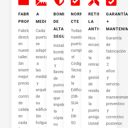
FABRICACIÓN
A
BOMBILLO
NORMATIVA
RETIRAMOS
GARANTÍA
PROPIA
MEDIDA
DE
CTE
LA
+
ALTA
ANTIGUA
MANTENI
Fabricamos
Cada
Todas
SEGURIDAD
directamente
puerta
nuestras
Nos
Garantía
en
se
puertas
encargamos
de
Instalamos
nuestro
adapta
cumplen
de
fabricación
bombillos
taller.
exactamente
el
la
de
antibumping
Sin
a
Código
retirada
2
y
intermediarios,
las
Técnico
y
años
llaves
mejor
medidas
de
gestión
y
de
precio
y
la
de
servicio
puntos
y
arquitectura
Edificación
residuos
de
restringidos
control
de
(DB-
de
mantenimie
que
de
su
SUA
la
preventivo
impiden
calidad
edificio.
y
puerta
y
la
en
Sin
DB-
antigua.
correctivo
cópia
cada
holguras
SI)
Usted
posterior.
no