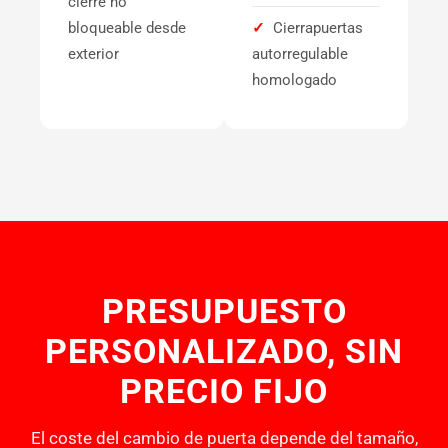
cierre no
bloqueable desde
✓
Cierrapuertas
exterior
autorregulable
homologado
PRESUPUESTO
PERSONALIZADO, SIN
PRECIO FIJO
El coste del cambio de puerta depende del tamaño,