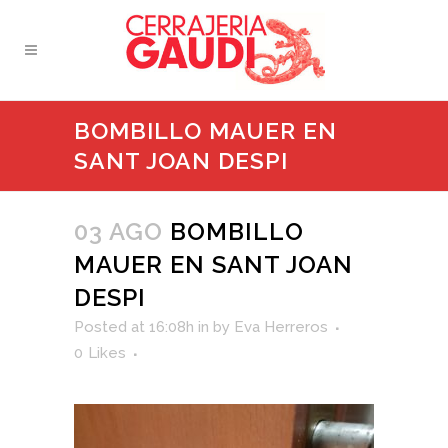
BOMBILLO MAUER EN
SANT JOAN DESPI
03 AGO
BOMBILLO
MAUER EN SANT JOAN
DESPI
Posted at 16:08h
in
by
Eva Herreros
0
Likes