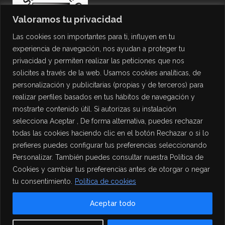
Valoramos tu privacidad
Las cookies son importantes para ti, influyen en tu
experiencia de navegación, nos ayudan a proteger tu
privacidad y permiten realizar las peticiones que nos
solicites a través de la web. Usamos cookies analíticas, de
personalización y publicitarias (propias y de terceros) para
PROTECCIÓN DE DATOS
realizar perfiles basados en tus hábitos de navegación y
mostrarte contenido útil. Si autorizas su instalación
Política de Privacidad
selecciona Aceptar , De forma alternativa, puedes rechazar
Política de Cookies
todas las cookies haciendo clic en el botón Rechazar o si lo
Aviso Legal
prefieres puedes configurar tus preferencias seleccionando
Personalizar. También puedes consultar nuestra Política de
Cookies y cambiar tus preferencias antes de otorgar o negar
tu consentimiento.
Política de cookies
Aceptar todo
Contact us