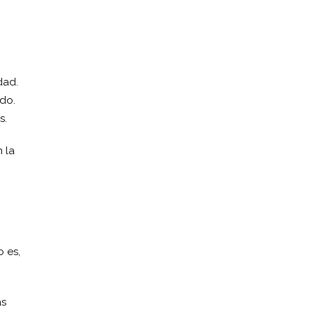
dad.
ido.
s.
 la
 es,
as