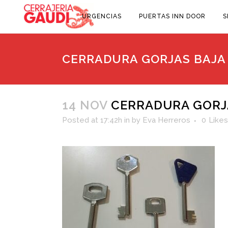
URGENCIAS
PUERTAS INN DOOR
S
CERRADURA GORJAS BAJA
14 NOV
CERRADURA GORJA
Posted at 17:42h
in
by
Eva Herreros
0
Likes