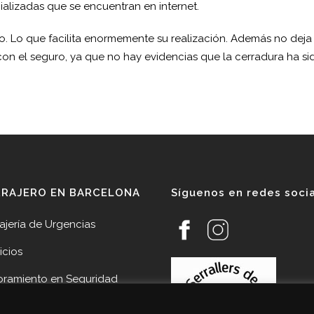
alizadas que se encuentran en internet.
o. Lo que facilita enormemente su realización. Además no deja
on el seguro, ya que no hay evidencias que la cerradura ha si
RRAJERO EN BARCELONA
Síguenos en redes soci
ajería de Urgencias
icios
oramiento en Seguridad
veedores