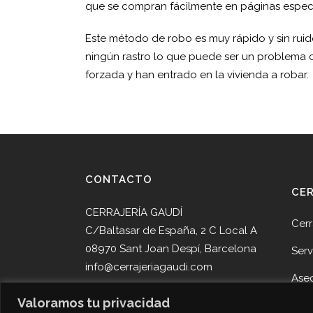
que se compran fácilmente en páginas especi
Este método de robo es muy rápido y sin ruid
ningún rastro lo que puede ser un problema c
forzada y han entrado en la vivienda a robar.
CONTACTO
CE
CERRAJERÍA GAUDÍ
Cerr
C/Baltasar de España, 2 C Local A
08970 Sant Joan Despí, Barcelona
Serv
info@cerrajeriagaudi.com
Ase
Tel. 93 013 05 58
Valoramos tu privacidad
Pro