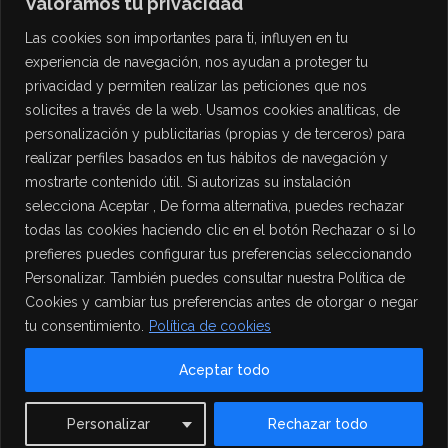
Valoramos tu privacidad
Las cookies son importantes para ti, influyen en tu
experiencia de navegación, nos ayudan a proteger tu
privacidad y permiten realizar las peticiones que nos
solicites a través de la web. Usamos cookies analíticas, de
personalización y publicitarias (propias y de terceros) para
PROTECCIÓN DE DATOS
realizar perfiles basados en tus hábitos de navegación y
mostrarte contenido útil. Si autorizas su instalación
Política de Privacidad
selecciona Aceptar , De forma alternativa, puedes rechazar
Política de Cookies
todas las cookies haciendo clic en el botón Rechazar o si lo
Aviso Legal
prefieres puedes configurar tus preferencias seleccionando
Personalizar. También puedes consultar nuestra Política de
Cookies y cambiar tus preferencias antes de otorgar o negar
tu consentimiento.
Política de cookies
Aceptar todo
Contact us
Personalizar
Rechazar todo