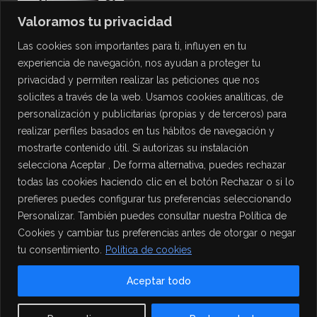
Valoramos tu privacidad
Las cookies son importantes para ti, influyen en tu
experiencia de navegación, nos ayudan a proteger tu
privacidad y permiten realizar las peticiones que nos
solicites a través de la web. Usamos cookies analíticas, de
personalización y publicitarias (propias y de terceros) para
PROTECCIÓN DE DATOS
realizar perfiles basados en tus hábitos de navegación y
mostrarte contenido útil. Si autorizas su instalación
Política de Privacidad
selecciona Aceptar , De forma alternativa, puedes rechazar
Política de Cookies
todas las cookies haciendo clic en el botón Rechazar o si lo
Aviso Legal
prefieres puedes configurar tus preferencias seleccionando
Personalizar. También puedes consultar nuestra Política de
Cookies y cambiar tus preferencias antes de otorgar o negar
tu consentimiento.
Política de cookies
Aceptar todo
Contact us