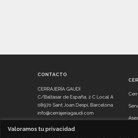
CONTACTO
CE
CERRAJERÍA GAUDÍ
Cerr
C/Baltasar de España, 2 C Local A
08970 Sant Joan Despí, Barcelona
Serv
info@cerrajeriagaudi.com
Ase
Tel. 93 013 05 58
Valoramos tu privacidad
Pro
Tel. 645 51 30 90