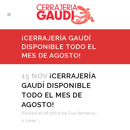
¡CERRAJERÍA GAUDÍ
DISPONIBLE TODO EL
MES DE AGOSTO!
15 NOV
¡CERRAJERÍA
GAUDÍ DISPONIBLE
TODO EL MES DE
AGOSTO!
Posted at 08:57h
in
by
Eva Herreros
0
Likes