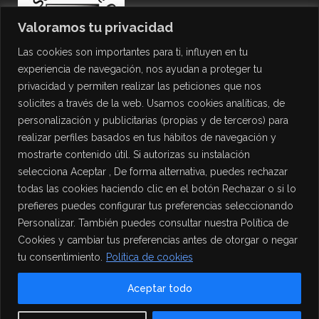
Valoramos tu privacidad
Las cookies son importantes para ti, influyen en tu
experiencia de navegación, nos ayudan a proteger tu
privacidad y permiten realizar las peticiones que nos
solicites a través de la web. Usamos cookies analíticas, de
personalización y publicitarias (propias y de terceros) para
PROTECCIÓN DE DATOS
realizar perfiles basados en tus hábitos de navegación y
mostrarte contenido útil. Si autorizas su instalación
Política de Privacidad
selecciona Aceptar , De forma alternativa, puedes rechazar
Política de Cookies
todas las cookies haciendo clic en el botón Rechazar o si lo
Aviso Legal
prefieres puedes configurar tus preferencias seleccionando
Personalizar. También puedes consultar nuestra Política de
Cookies y cambiar tus preferencias antes de otorgar o negar
tu consentimiento.
Política de cookies
Aceptar todo
Contact us