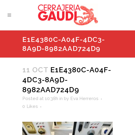
E1E4380C-A04F-4DC3-
8A9D-8982AAD724D9
11 OCT
E1E4380C-A04F-
4DC3-8A9D-
8982AAD724D9
Posted at 10:38h
in
by
Eva Herreros
0
Likes