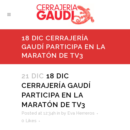
18 DIC CERRAJERÍA
GAUDÍ PARTICIPA EN LA
MARATÓN DE TV3
21 DIC
18 DIC
CERRAJERÍA GAUDÍ
PARTICIPA EN LA
MARATÓN DE TV3
Posted at 12:34h
in
by
Eva Herreros
0
Likes