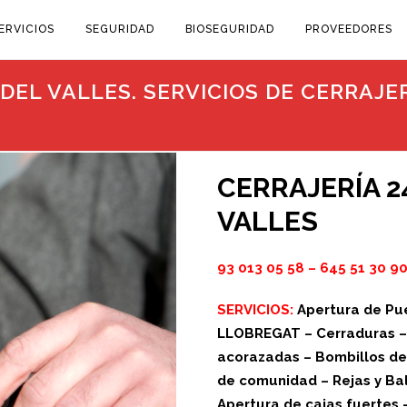
ERVICIOS
SEGURIDAD
BIOSEGURIDAD
PROVEEDORES
EL VALLES. SERVICIOS DE CERRAJER
CERRAJERÍA 2
VALLES
93 013 05 58
–
645 51 30 9
SERVICIOS:
Apertura de Pue
LLOBREGAT – Cerraduras – C
acorazadas – Bombillos de 
de comunidad – Rejas y Bal
Apertura de cajas fuertes 