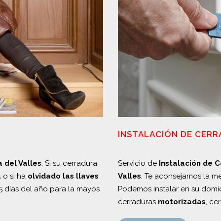
INSTALACIÓN DE CER
 del Valles
. Si su cerradura
Servicio de
Instalación de 
a
o si ha
olvidado las llaves
Valles
. Te aconsejamos la m
5 días del año para la mayos
Podemos instalar en su domi
cerraduras
motorizadas
, ce