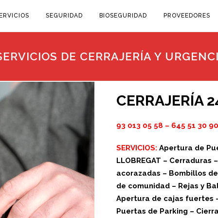
ERVICIOS
SEGURIDAD
BIOSEGURIDAD
PROVEEDORES
ERVICIOS DE CERRAJERÍA Y URGENC
CERRAJERÍA 2
93 013 05 58
–
645 51 30 9
SERVICIOS:
Apertura de Pue
LLOBREGAT – Cerraduras – C
acorazadas – Bombillos de 
de comunidad – Rejas y Bal
Apertura de cajas fuertes 
Puertas de Parking – Cier