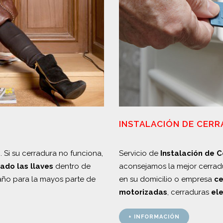
INSTALACIÓN DE CER
s
. Si su cerradura no funciona,
Servicio de
Instalación de 
dado las llaves
dentro de
aconsejamos la mejor cerrad
 año para la mayos parte de
en su domicilio o empresa
ce
motorizadas
, cerraduras
el
+ INFORMACIÓN