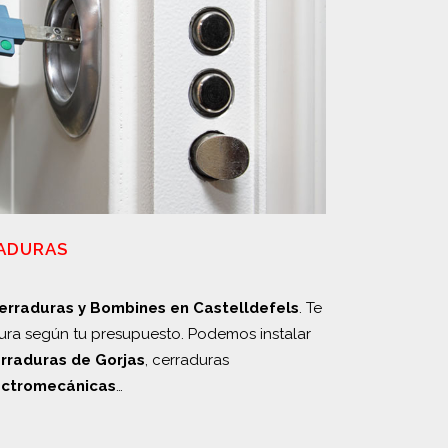
RADURAS
Cerraduras y Bombines en Castelldefels
. Te
ura según tu presupuesto. Podemos instalar
rraduras de Gorjas
, cerraduras
ectromecánicas
…