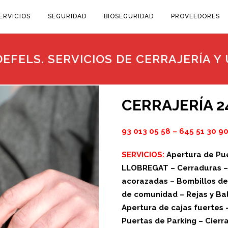
ERVICIOS
SEGURIDAD
BIOSEGURIDAD
PROVEEDORES
EFELS. SERVICIOS DE CERRAJERÍA Y
CERRAJERÍA 
93 013 05 58
–
645 51 30 9
SERVICIOS:
Apertura de Pue
LLOBREGAT – Cerraduras – C
acorazadas – Bombillos de 
de comunidad – Rejas y Bal
Apertura de cajas fuertes 
Puertas de Parking – Cier