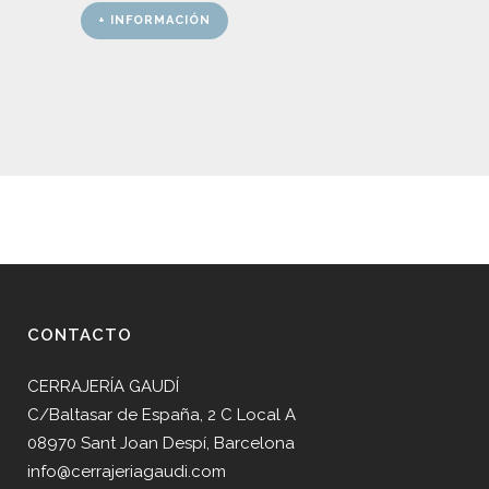
+ INFORMACIÓN
CONTACTO
CERRAJERÍA GAUDÍ
C/Baltasar de España, 2 C Local A
08970 Sant Joan Despí, Barcelona
info@cerrajeriagaudi.com