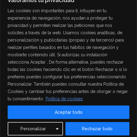
Valoramos tu privacidad
Las cookies son importantes para ti, influyen en tu
experiencia de navegación, nos ayudan a proteger tu
privacidad y permiten realizar las peticiones que nos
solicites a través de la web. Usamos cookies analíticas, de
personalización y publicitarias (propias y de terceros) para
PROTECCIÓN DE DATOS
realizar perfiles basados en tus hábitos de navegación y
mostrarte contenido útil. Si autorizas su instalación
Política de Privacidad
selecciona Aceptar , De forma alternativa, puedes rechazar
Política de Cookies
todas las cookies haciendo clic en el botón Rechazar o si lo
Aviso Legal
prefieres puedes configurar tus preferencias seleccionando
Personalizar. También puedes consultar nuestra Política de
Cookies y cambiar tus preferencias antes de otorgar o negar
tu consentimiento.
Política de cookies
Aceptar todo
Contact us
Personalizar
Rechazar todo