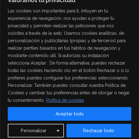
Valoramos tu privacidad
Las cookies son importantes para ti, influyen en tu
experiencia de navegación, nos ayudan a proteger tu
privacidad y permiten realizar las peticiones que nos
solicites a través de la web. Usamos cookies analíticas, de
personalización y publicitarias (propias y de terceros) para
PROTECCIÓN DE DATOS
realizar perfiles basados en tus hábitos de navegación y
mostrarte contenido útil. Si autorizas su instalación
Política de Privacidad
selecciona Aceptar , De forma alternativa, puedes rechazar
Política de Cookies
todas las cookies haciendo clic en el botón Rechazar o si lo
Aviso Legal
prefieres puedes configurar tus preferencias seleccionando
Personalizar. También puedes consultar nuestra Política de
Cookies y cambiar tus preferencias antes de otorgar o negar
tu consentimiento.
Política de cookies
Aceptar todo
Contact us
Personalizar
Rechazar todo