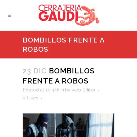
BOMBILLOS FRENTE A
ROBOS
23 DIC
BOMBILLOS
FRENTE A ROBOS
Posted at 10:44h
in
by
web Editor
0
Likes