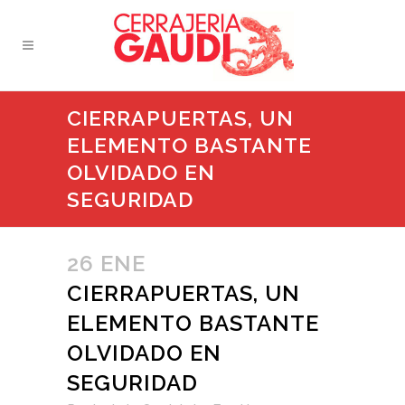
CIERRAPUERTAS, UN
ELEMENTO BASTANTE
OLVIDADO EN
SEGURIDAD
26 ENE
CIERRAPUERTAS, UN
ELEMENTO BASTANTE
OLVIDADO EN
SEGURIDAD