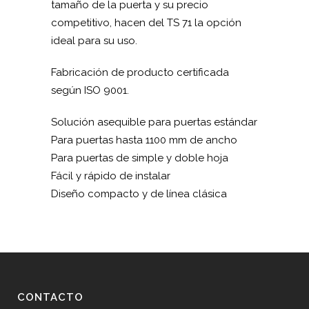
tamaño de la puerta y su precio
competitivo, hacen del TS 71 la opción
ideal para su uso.
Fabricación de producto certificada
según ISO 9001.
Solución asequible para puertas estándar
Para puertas hasta 1100 mm de ancho
Para puertas de simple y doble hoja
Fácil y rápido de instalar
Diseño compacto y de línea clásica
CONTACTO