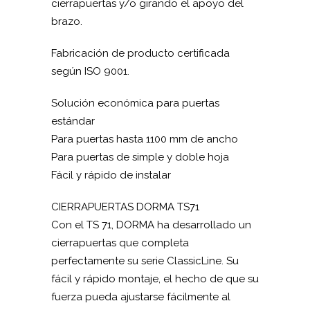
cierrapuertas y/o girando el apoyo del
brazo.
Fabricación de producto certificada
según ISO 9001.
Solución económica para puertas
estándar
Para puertas hasta 1100 mm de ancho
Para puertas de simple y doble hoja
Fácil y rápido de instalar
CIERRAPUERTAS DORMA TS71
Con el TS 71, DORMA ha desarrollado un
cierrapuertas que completa
perfectamente su serie ClassicLine. Su
fácil y rápido montaje, el hecho de que su
fuerza pueda ajustarse fácilmente al