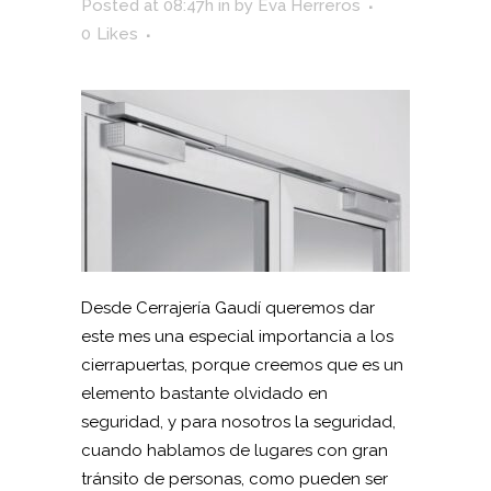
Posted at 08:47h
in
by
Eva Herreros
0
Likes
Desde Cerrajería Gaudí queremos dar
este mes una especial importancia a los
cierrapuertas, porque creemos que es un
elemento bastante olvidado en
seguridad, y para nosotros la seguridad,
cuando hablamos de lugares con gran
tránsito de personas, como pueden ser