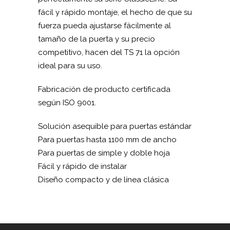
fácil y rápido montaje, el hecho de que su
fuerza pueda ajustarse fácilmente al
tamaño de la puerta y su precio
competitivo, hacen del TS 71 la opción
ideal para su uso.
Fabricación de producto certificada
según ISO 9001.
Solución asequible para puertas estándar
Para puertas hasta 1100 mm de ancho
Para puertas de simple y doble hoja
Fácil y rápido de instalar
Diseño compacto y de línea clásica