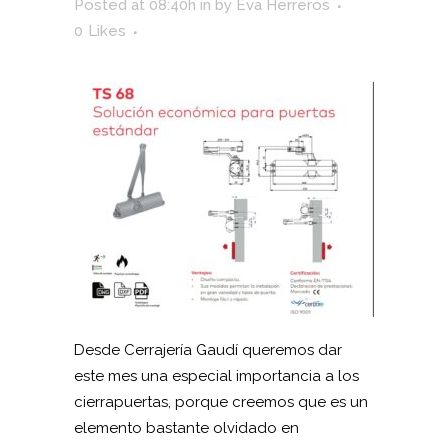
Posted at 08:40h
in
by
Eva Herreros
0
Likes
Desde Cerrajería Gaudí queremos dar
este mes una especial importancia a los
cierrapuertas, porque creemos que es un
elemento bastante olvidado en