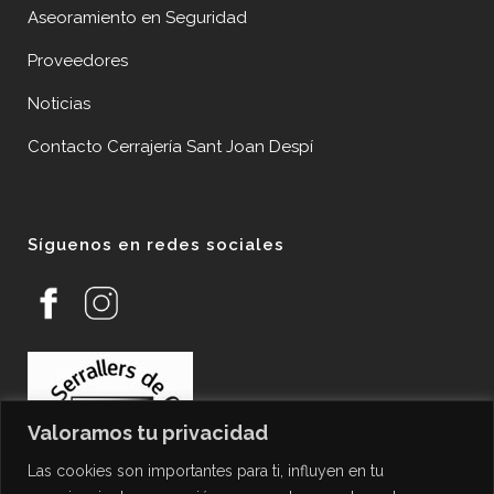
Aseoramiento en Seguridad
Proveedores
Noticias
Contacto Cerrajería Sant Joan Despí
Síguenos en redes sociales
Valoramos tu privacidad
Las cookies son importantes para ti, influyen en tu