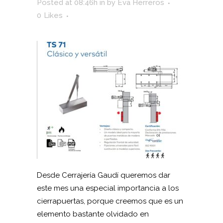
Posted at 08:46h
in
by
Eva Herreros
0
Likes
Desde Cerrajería Gaudí queremos dar
este mes una especial importancia a los
cierrapuertas, porque creemos que es un
elemento bastante olvidado en