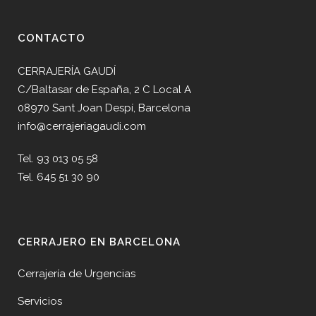
CONTACTO
CERRAJERÍA GAUDÍ
C/Baltasar de España, 2 C Local A
08970 Sant Joan Despí, Barcelona
info@cerrajeriagaudi.com
Tel. 93 013 05 58
Tel. 645 51 30 90
CERRAJERO EN BARCELONA
Cerrajería de Urgencias
Servicios