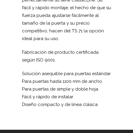
perfectamente su serie ClassicLine. Su
fácil y rápido montaje, el hecho de que su
fuerza pueda ajustarse fácilmente al
tamaño de la puerta y su precio
competitivo, hacen del TS 71 la opción
ideal para su uso.
Fabricación de producto certificada
según ISO 9001.
Solución asequible para puertas estándar
Para puertas hasta 1100 mm de ancho
Para puertas de simple y doble hoja
Fácil y rápido de instalar
Diseño compacto y de línea clásica