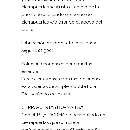
cierrapuertas se ajusta al ancho de la
puerta desplazando el cuerpo del
cierrapuertas y/o girando el apoyo del
brazo.
Fabricación de producto certificada
según ISO 9001.
Solución económica para puertas
estándar
Para puertas hasta 1100 mm de ancho
Para puertas de simple y doble hoja
Fácil y rápido de instalar
CIERRAPUERTAS DORMA TS71
Con el TS 71, DORMA ha desarrollado un
cierrapuertas que completa