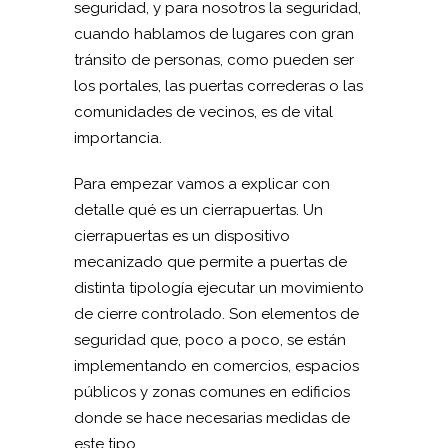
seguridad, y para nosotros la seguridad,
cuando hablamos de lugares con gran
tránsito de personas, como pueden ser
los portales, las puertas correderas o las
comunidades de vecinos, es de vital
importancia.
Para empezar vamos a explicar con
detalle qué es un cierrapuertas. Un
cierrapuertas es un dispositivo
mecanizado que permite a puertas de
distinta tipología ejecutar un movimiento
de cierre controlado. Son elementos de
seguridad que, poco a poco, se están
implementando en comercios, espacios
públicos y zonas comunes en edificios
donde se hace necesarias medidas de
este tipo.