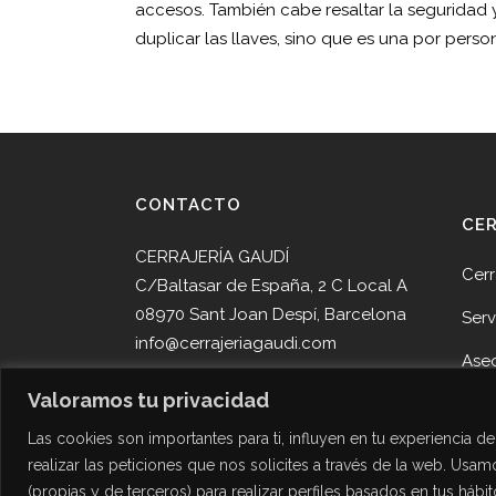
accesos. También cabe resaltar la seguridad y
duplicar las llaves, sino que es una por pers
CONTACTO
CE
CERRAJERÍA GAUDÍ
Cerr
C/Baltasar de España, 2 C Local A
08970 Sant Joan Despí, Barcelona
Serv
info@cerrajeriagaudi.com
Ase
Tel. 93 013 05 58
Valoramos tu privacidad
Pro
Tel. 645 51 30 90
Las cookies son importantes para ti, influyen en tu experiencia 
Noti
realizar las peticiones que nos solicites a través de la web. Usamo
Cont
(propias y de terceros) para realizar perfiles basados en tus hábi