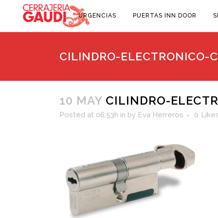
URGENCIAS
PUERTAS INN DOOR
S
CILINDRO-ELECTRONICO-C
10 MAY
CILINDRO-ELECTR
Posted at 06:53h
in
by
Eva Herreros
0
Like