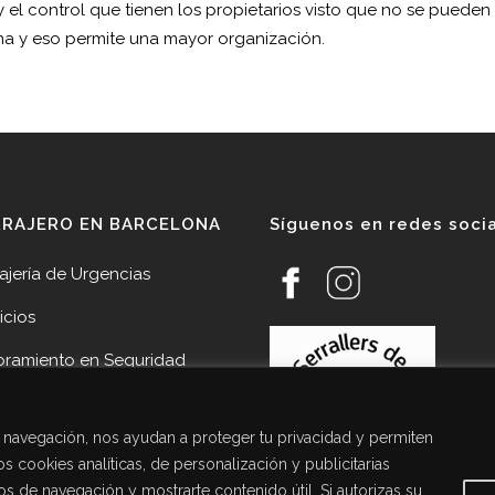
 el control que tienen los propietarios visto que no se pueden
ona y eso permite una mayor organización.
RRAJERO EN BARCELONA
Síguenos en redes soci
ajería de Urgencias
icios
oramiento en Seguridad
veedores
de navegación, nos ayudan a proteger tu privacidad y permiten
cias
s cookies analíticas, de personalización y publicitarias
acto Cerrajería Sant Joan
tos de navegación y mostrarte contenido útil. Si autorizas su