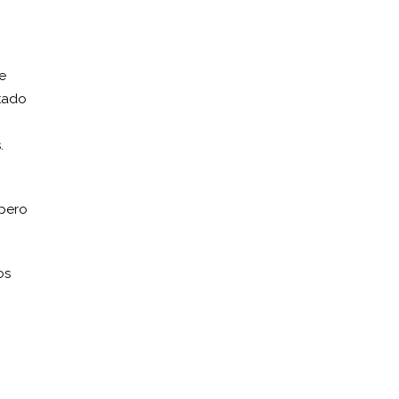
e
ntado
.
 pero
os