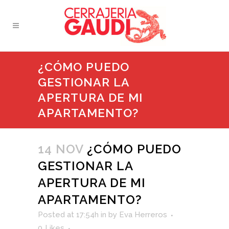
¿CÓMO PUEDO
GESTIONAR LA
APERTURA DE MI
APARTAMENTO?
14 NOV
¿CÓMO PUEDO
GESTIONAR LA
APERTURA DE MI
APARTAMENTO?
Posted at 17:54h
in
by
Eva Herreros
0
Likes