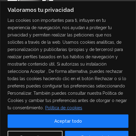
Valoramos tu privacidad
Las cookies son importantes para ti, influyen en tu
experiencia de navegación, nos ayudan a proteger tu
privacidad y permiten realizar las peticiones que nos
solicites a través de la web. Usamos cookies analíticas, de
personalización y publicitarias (propias y de terceros) para
PROTECCIÓN DE DATOS
realizar perfiles basados en tus hábitos de navegación y
mostrarte contenido útil. Si autorizas su instalación
Política de Privacidad
selecciona Aceptar , De forma alternativa, puedes rechazar
Política de Cookies
todas las cookies haciendo clic en el botón Rechazar o si lo
Aviso Legal
prefieres puedes configurar tus preferencias seleccionando
Personalizar. También puedes consultar nuestra Política de
Cookies y cambiar tus preferencias antes de otorgar o negar
tu consentimiento.
Política de cookies
Aceptar todo
Contact us