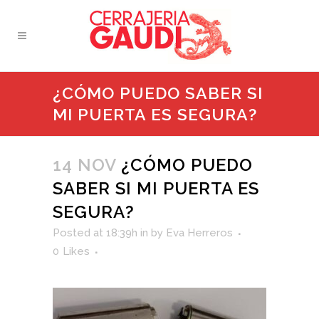
¿CÓMO PUEDO SABER SI
MI PUERTA ES SEGURA?
14 NOV
¿CÓMO PUEDO
SABER SI MI PUERTA ES
SEGURA?
Posted at 18:39h
in
by
Eva Herreros
0
Likes