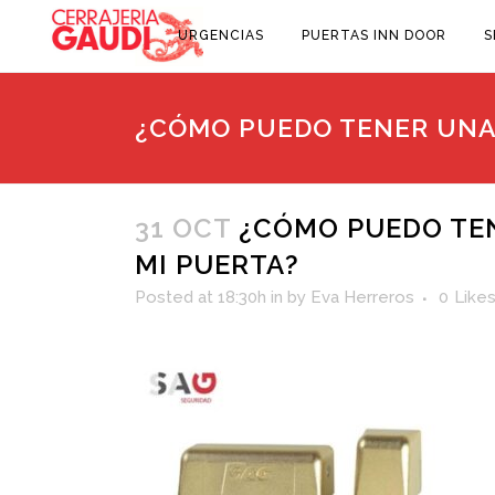
URGENCIAS
PUERTAS INN DOOR
S
¿CÓMO PUEDO TENER UNA 
31 OCT
¿CÓMO PUEDO TEN
MI PUERTA?
Posted at 18:30h
in
by
Eva Herreros
0
Like