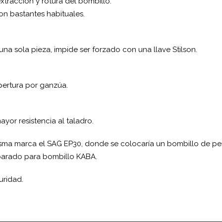
extracción y rotura del bombillo.
on bastantes habituales.
una sola pieza, impide ser forzado con una llave Stilson.
pertura por ganzúa.
yor resistencia al taladro.
sma marca el SAG EP30, donde se colocaría un bombillo de per
parado para bombillo KABA.
uridad.