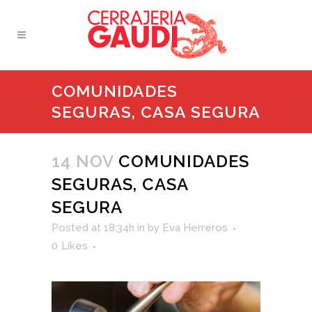
COMUNIDADES
SEGURAS, CASA SEGURA
14 NOV
COMUNIDADES
SEGURAS, CASA
SEGURA
Posted at 18:34h
in
by
Eva Herreros
0
Likes