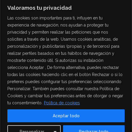
Valoramos tu privacidad
Las cookies son importantes para ti, influyen en tu
experiencia de navegación, nos ayudan a proteger tu
privacidad y permiten realizar las peticiones que nos
solicites a través de la web. Usamos cookies analíticas, de
personalización y publicitarias (propias y de terceros) para
PROTECCIÓN DE DATOS
realizar perfiles basados en tus hábitos de navegación y
mostrarte contenido útil. Si autorizas su instalación
Política de Privacidad
selecciona Aceptar , De forma alternativa, puedes rechazar
Política de Cookies
todas las cookies haciendo clic en el botón Rechazar o si lo
Aviso Legal
prefieres puedes configurar tus preferencias seleccionando
Personalizar. También puedes consultar nuestra Política de
Cookies y cambiar tus preferencias antes de otorgar o negar
tu consentimiento.
Política de cookies
Aceptar todo
Contact us
Personalizar
Rechazar todo