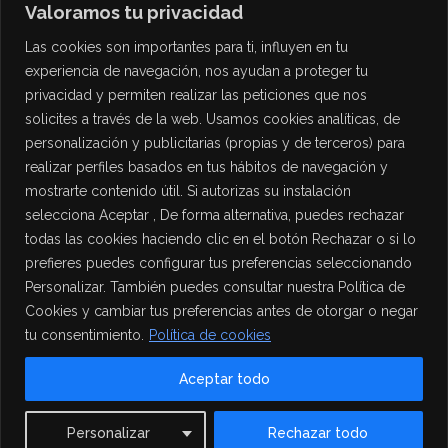
Valoramos tu privacidad
Las cookies son importantes para ti, influyen en tu
experiencia de navegación, nos ayudan a proteger tu
privacidad y permiten realizar las peticiones que nos
solicites a través de la web. Usamos cookies analíticas, de
personalización y publicitarias (propias y de terceros) para
PROTECCIÓN DE DATOS
realizar perfiles basados en tus hábitos de navegación y
mostrarte contenido útil. Si autorizas su instalación
Política de Privacidad
selecciona Aceptar , De forma alternativa, puedes rechazar
Política de Cookies
todas las cookies haciendo clic en el botón Rechazar o si lo
Aviso Legal
prefieres puedes configurar tus preferencias seleccionando
Personalizar. También puedes consultar nuestra Política de
Cookies y cambiar tus preferencias antes de otorgar o negar
tu consentimiento.
Política de cookies
Aceptar todo
Contact us
Personalizar
Rechazar todo