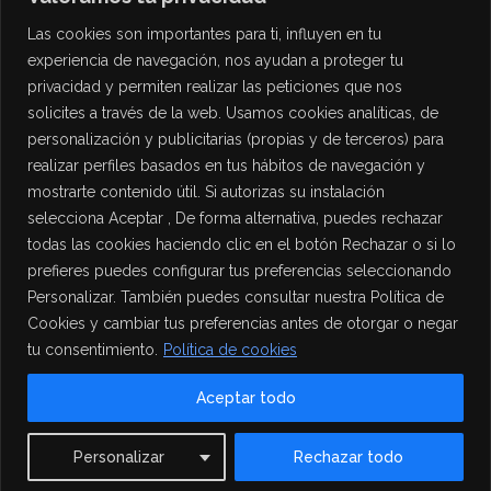
Las cookies son importantes para ti, influyen en tu
experiencia de navegación, nos ayudan a proteger tu
privacidad y permiten realizar las peticiones que nos
solicites a través de la web. Usamos cookies analíticas, de
personalización y publicitarias (propias y de terceros) para
PROTECCIÓN DE DATOS
realizar perfiles basados en tus hábitos de navegación y
mostrarte contenido útil. Si autorizas su instalación
Política de Privacidad
selecciona Aceptar , De forma alternativa, puedes rechazar
Política de Cookies
todas las cookies haciendo clic en el botón Rechazar o si lo
Aviso Legal
prefieres puedes configurar tus preferencias seleccionando
Personalizar. También puedes consultar nuestra Política de
Cookies y cambiar tus preferencias antes de otorgar o negar
tu consentimiento.
Política de cookies
Aceptar todo
Contact us
Personalizar
Rechazar todo