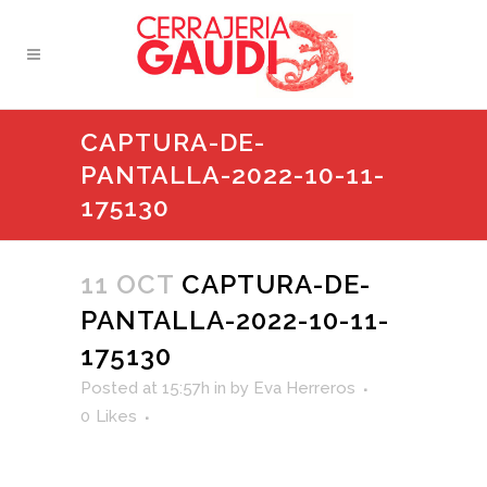
CAPTURA-DE-
PANTALLA-2022-10-11-
175130
11 OCT
CAPTURA-DE-
PANTALLA-2022-10-11-
175130
Posted at 15:57h
in
by
Eva Herreros
0
Likes