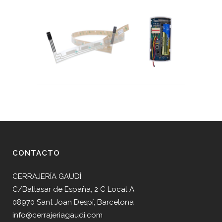
CONTACTO
CERRAJERÍA GAUDÍ
C/Baltasar de España, 2 C Local A
08970 Sant Joan Despí, Barcelona
info@cerrajeriagaudi.com