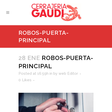
ROBOS-PUERTA-
PRINCIPAL
28 ENE
ROBOS-PUERTA-
PRINCIPAL
Posted at 16:59h
in
by
web Editor
0
Likes