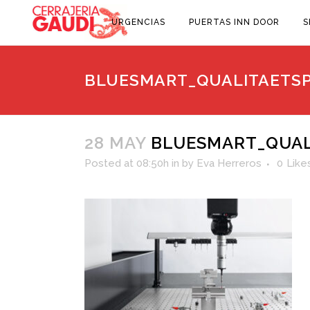
URGENCIAS
PUERTAS INN DOOR
S
BLUESMART_QUALITAETS
28 MAY
BLUESMART_QUAL
Posted at 08:50h
in
by
Eva Herreros
0
Like