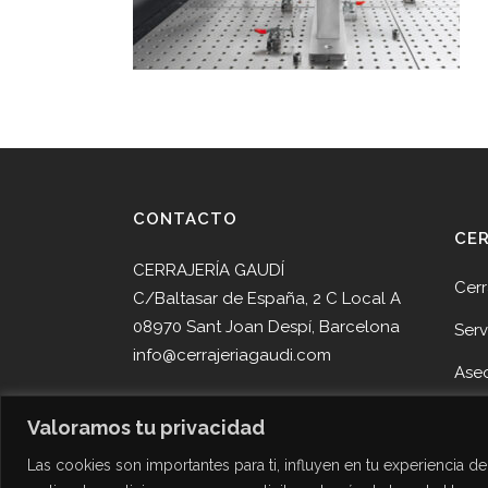
CONTACTO
CE
CERRAJERÍA GAUDÍ
Cerr
C/Baltasar de España, 2 C Local A
08970 Sant Joan Despí, Barcelona
Serv
info@cerrajeriagaudi.com
Ase
Tel. 93 013 05 58
Pro
Valoramos tu privacidad
Tel. 645 51 30 90
Noti
Las cookies son importantes para ti, influyen en tu experiencia 