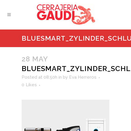
BLUESMART_ZYLINDER_SCHLU
28 MAY
BLUESMART_ZYLINDER_SCHL
Posted at 08:50h
in
by
Eva Herreros
0
Likes