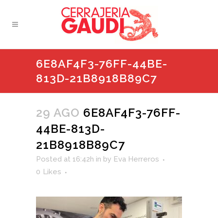
6E8AF4F3-76FF-44BE-
813D-21B8918B89C7
29 AGO
6E8AF4F3-76FF-
44BE-813D-
21B8918B89C7
Posted at 16:42h
in
by
Eva Herreros
0
Likes