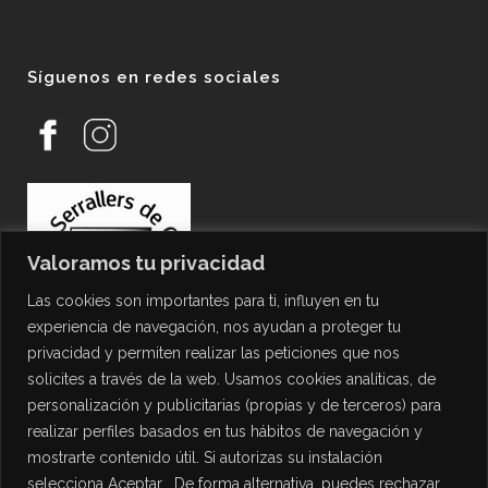
Síguenos en redes sociales
Valoramos tu privacidad
Las cookies son importantes para ti, influyen en tu
experiencia de navegación, nos ayudan a proteger tu
privacidad y permiten realizar las peticiones que nos
solicites a través de la web. Usamos cookies analíticas, de
personalización y publicitarias (propias y de terceros) para
PROTECCIÓN DE DATOS
realizar perfiles basados en tus hábitos de navegación y
mostrarte contenido útil. Si autorizas su instalación
Política de Privacidad
selecciona Aceptar , De forma alternativa, puedes rechazar
Política de Cookies