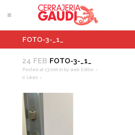
FOTO-3-_1_
24 FEB
FOTO-3-_1_
Posted at 13:00h
in
by
web Editor
0
Likes