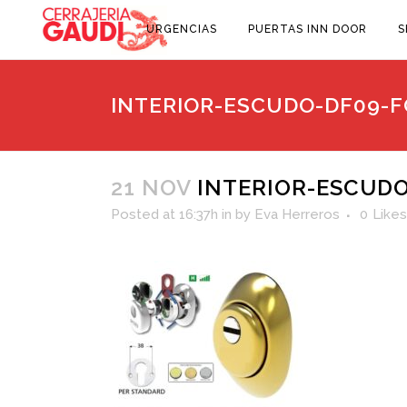
URGENCIAS
PUERTAS INN DOOR
S
INTERIOR-ESCUDO-DF09-F
21 NOV
INTERIOR-ESCUDO
Posted at 16:37h
in
by
Eva Herreros
0
Likes