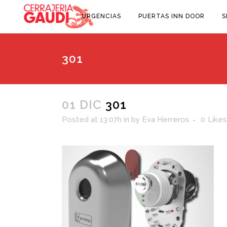
URGENCIAS
PUERTAS INN DOOR
S
301
01 DIC
301
Posted at 13:07h
in
by
Eva Herreros
0
Likes