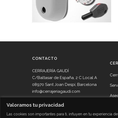
CONTACTO
CE
CERRAJERÍA GAUDÍ
Cerr
C/Baltasar de España, 2 C Local A
08970 Sant Joan Despí, Barcelona
Serv
info@cerrajeriagaudi.com
Ase
Tel. 93 013 05 58
Valoramos tu privacidad
Pro
Tel. 645 51 30 90
Las cookies son importantes para ti, influyen en tu experiencia 
Noti