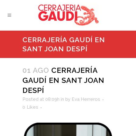
CERRAJERÍA GAUDÍ EN
SANT JOAN DESPÍ
01 AGO
CERRAJERÍA
GAUDÍ EN SANT JOAN
DESPÍ
Posted at 08:09h
in
by
Eva Herreros
0
Likes