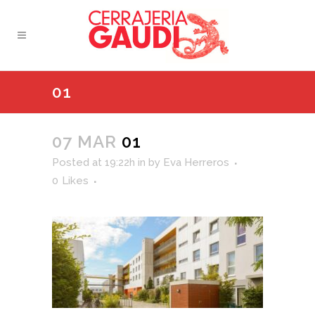
01
07 MAR
01
Posted at 19:22h
in
by
Eva Herreros
0
Likes