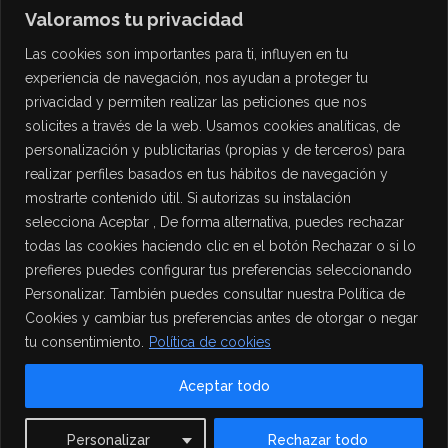
Valoramos tu privacidad
Las cookies son importantes para ti, influyen en tu
experiencia de navegación, nos ayudan a proteger tu
privacidad y permiten realizar las peticiones que nos
solicites a través de la web. Usamos cookies analíticas, de
personalización y publicitarias (propias y de terceros) para
PROTECCIÓN DE DATOS
realizar perfiles basados en tus hábitos de navegación y
mostrarte contenido útil. Si autorizas su instalación
Política de Privacidad
selecciona Aceptar , De forma alternativa, puedes rechazar
Política de Cookies
todas las cookies haciendo clic en el botón Rechazar o si lo
Aviso Legal
prefieres puedes configurar tus preferencias seleccionando
Personalizar. También puedes consultar nuestra Política de
Cookies y cambiar tus preferencias antes de otorgar o negar
tu consentimiento.
Política de cookies
Aceptar todo
Contact us
Personalizar
Rechazar todo