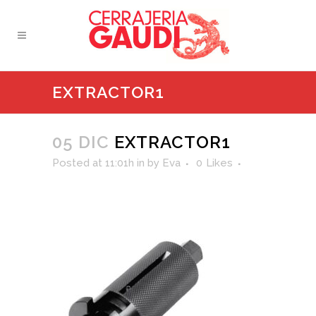
EXTRACTOR1
05 DIC
EXTRACTOR1
Posted at 11:01h
in
by
Eva
0
Likes