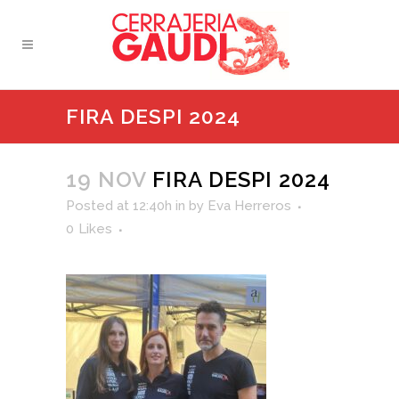
FIRA DESPI 2024
19 NOV
FIRA DESPI 2024
Posted at 12:40h
in
by
Eva Herreros
0
Likes