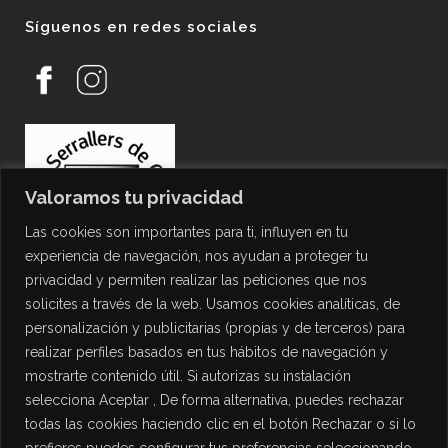
Síguenos en redes sociales
Valoramos tu privacidad
Las cookies son importantes para ti, influyen en tu
experiencia de navegación, nos ayudan a proteger tu
privacidad y permiten realizar las peticiones que nos
solicites a través de la web. Usamos cookies analíticas, de
personalización y publicitarias (propias y de terceros) para
PROTECCIÓN DE DATOS
realizar perfiles basados en tus hábitos de navegación y
mostrarte contenido útil. Si autorizas su instalación
Política de Privacidad
selecciona Aceptar , De forma alternativa, puedes rechazar
Política de Cookies
todas las cookies haciendo clic en el botón Rechazar o si lo
Aviso Legal
prefieres puedes configurar tus preferencias seleccionando